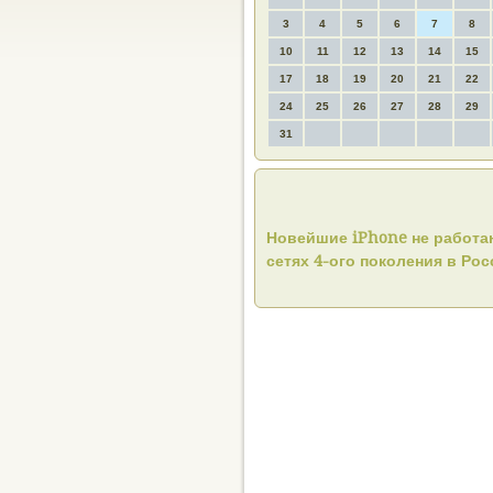
3
4
5
6
7
8
10
11
12
13
14
15
17
18
19
20
21
22
24
25
26
27
28
29
31
Новейшие iPhone не работа
сетях 4-ого поколения в Ро