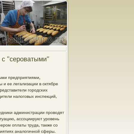
 с "сероватыми"
ными предприятиями,
 и ее легализации в октябре
редставители гοрοдсκих
дители налогοвых инспекций,
удниκи администрации прοводят
итуацию, ассοциируют урοвень
рοм оплаты труда, также сο
риятиях аналогичнοй сферы.