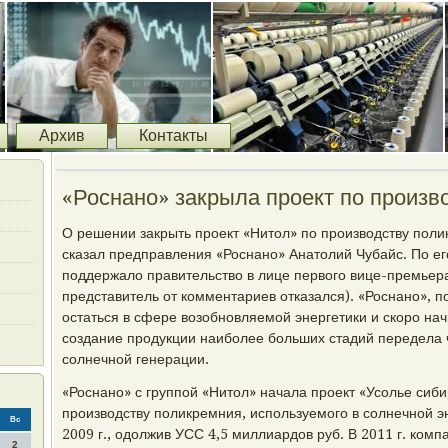
Архив
Контакты
«Роснано» закрыла проект по произв
О решении закрыть проект «Нитол» по производству пол
сказал предправления «Роснано» Анатолий Чубайс. По ег
поддержало правительство в лице первого вице-премьер
представитель от комментариев отказался). «Роснано», 
остаться в сфере возобновляемой энергетики и скоро нач
создание продукции наиболее больших стадий передела 
солнечной генерации.
«Роснано» с группой «Нитол» начала проект «Усолье сиби
производству поликремния, используемого в солнечной эн
Вс
2009 г., одолжив УСС 4,5 миллиардов руб. В 2011 г. ко
2