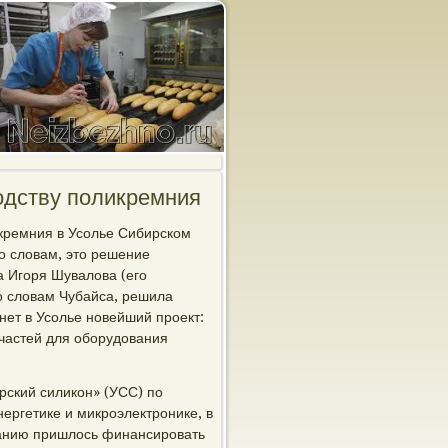
одству поликремния
икремния в Усолье Сибирском
о словам, это решение
а Игоря Шувалова (его
по словам Чубайса, решила
нет в Усолье новейший проект:
частей для оборудования
рский силикон» (УСС) по
ергетике и микроэлектронике, в
мпанию пришлось финансировать