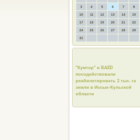
3
4
5
6
7
8
10
11
12
13
14
15
17
18
19
20
21
22
24
25
26
27
28
29
31
"Кумтор" и KAED
посодействовали
реабилитировать 2 тыс. га
земли в Иссык-Кульской
области