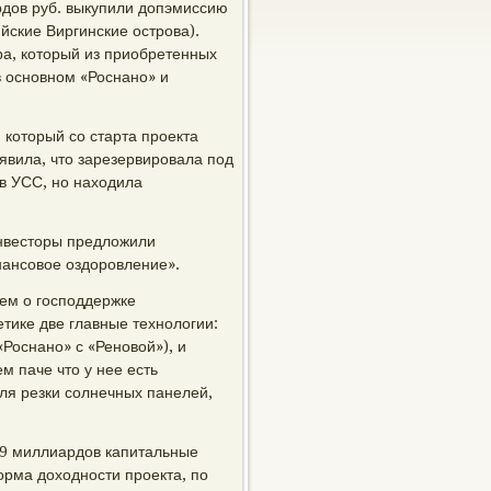
рдов руб. выкупили допэмиссию
йские Виргинские острова).
ра, который из приобретенных
в основном «Роснано» и
 который со старта проекта
ъявила, что зарезервировала под
 в УСС, но находила
инвесторы предложили
нансовое оздоровление».
ем о господдержке
етике две главные технологии:
«Роснано» с «Реновой»), и
м паче что у нее есть
ля резки солнечных панелей,
5,9 миллиардов капитальные
орма доходности проекта, по