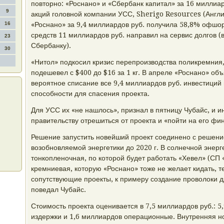
повторно: «Роснано» и «Сбербанк капитал» за 16 миллиа
9
акций головной компании УСС, Sherigo Resources (Англи
16
«Роснано» за 9,4 миллиардов руб. получила 58,8% офшо
средств 11 миллиардов руб. направил на сервис долгов (
23
Сбербанку).
30
«Нитол» подкосил кризис перепроизводства поликремния,
подешевел с $400 до $16 за 1 кг. В апреле «Роснано» об
вероятное списание все 9,4 миллиардов руб. инвестиций
способности для спасения проекта.
Для УСС их «не нашлось», признал в пятницу Чубайс, и 
правительству отрешиться от проекта и «пойти на его фи
Решение запустить новейший проект соединено с решени
возобновляемой энергетики до 2020 г. В солнечной энерг
тонкопленочная, по которой будет работать «Хевел» (СП 
кремниевая, которую «Роснано» тоже не желает кидать, те
сопутствующие проекты, к примеру создание проволоки д
поведал Чубайс.
Стоимость проекта оценивается в 7,5 миллиардов руб.: 
издержки и 1,6 миллиардов операционные. Внутренняя н