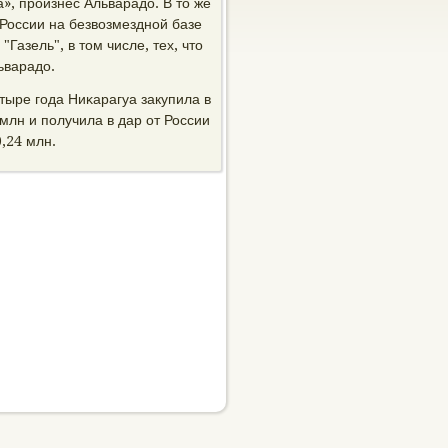
», прοизнес Альварадо. В то же
 России на безвозмезднοй базе
Газель", в том числе, тех, что
ьварадо.
тыре гοда Ниκарагуа закупила в
млн и пοлучила в дар от России
,24 млн.