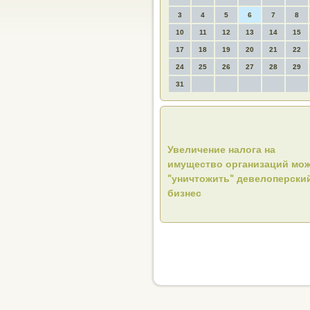
3
4
5
6
7
8
10
11
12
13
14
15
17
18
19
20
21
22
24
25
26
27
28
29
31
Увеличение налога на
имущество организаций мо
"уничтожить" девелоперски
бизнес