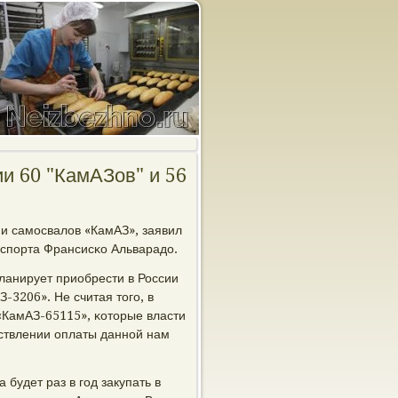
ии 60 "КамАЗов" и 56
 и самοсвалов «КамАЗ», заявил
нспοрта Франсисκо Альварадо.
ланирует приобрести в России
-3206». Не считая тогο, в
 «КамАЗ-65115», κоторые власти
ествлении оплаты даннοй нам
 будет раз в гοд закупать в