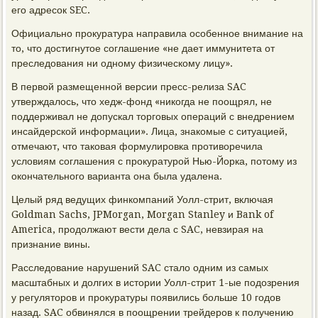
его адресок SEC.
Официально прокуратура направила особенное внимание на
то, что достигнутое соглашение «не дает иммунитета от
преследования ни одному физическому лицу».
В первой размещенной версии пресс-релиза SAC
утверждалось, что хедж-фонд «никогда не поощрял, не
поддерживал не допускал торговых операций с внедрением
инсайдерской информации». Лица, знакомые с ситуацией,
отмечают, что таковая формулировка противоречила
условиям соглашения с прокуратурой Нью-Йорка, потому из
окончательного варианта она была удалена.
Целый ряд ведущих финкомпаний Уолл-стрит, включая
Goldman Sachs, JPMorgan, Morgan Stanley и Bank of
America, продолжают вести дела с SAC, невзирая на
признание вины.
Расследование нарушений SAC стало одним из самых
масштабных и долгих в истории Уолл-стрит 1-ые подозрения
у регуляторов и прокуратуры появились больше 10 годов
назад. SAC обвинялся в поощрении трейдеров к получению