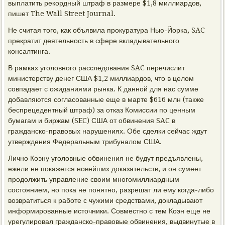
выплатить рекордный штраф в размере $1,8 миллиардов,
пишет The Wall Street Journal.
Не считая того, как объявила прокуратура Нью-Йорка, SAC
прекратит деятельность в сфере вкладывательного
консалтинга.
В рамках уголовного расследования SAC перечислит
министерству денег США $1,2 миллиардов, что в целом
совпадает с ожиданиями рынка. К данной для нас сумме
добавляются согласованные еще в марте $616 млн (также
беспрецедентный штраф) за отказ Комиссии по ценным
бумагам и биржам (SEC) США от обвинения SAC в
гражданско-правовых нарушениях. Обе сделки сейчас ждут
утверждения Федеральным трибуналом США.
Лично Коэну уголовные обвинения не будут предъявлены,
ежели не покажется новейших доказательств, и он сумеет
продолжить управление своим многомиллиардным
состоянием, но пока не понятно, разрешат ли ему когда-либо
возвратиться к работе с чужими средствами, докладывают
информированные источники. Совместно с тем Коэн еще не
урегулировал гражданско-правовые обвинения, выдвинутые в