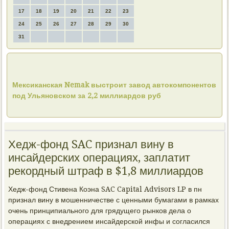
17
18
19
20
21
22
23
24
25
26
27
28
29
30
31
Мексиканская Nemak выстроит завод автокомпонентов
под Ульяновском за 2,2 миллиардов руб
Хедж-фонд SAC признал вину в
инсайдерских операциях, заплатит
рекордный штраф в $1,8 миллиардов
Хедж-фонд Стивена Коэна SAC Capital Advisors LP в пн
признал вину в мошенничестве с ценными бумагами в рамках
очень принципиального для грядущего рынков дела о
операциях с внедрением инсайдерской инфы и согласился