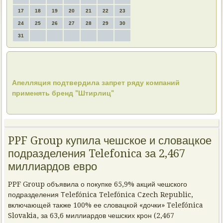
17
18
19
20
21
22
23
24
25
26
27
28
29
30
31
Апелляция подтвердила запрет ряду компаний
применять бренд "Штирлиц"
PPF Group купила чешское и словацкое
подразделения Telefonica за 2,467
миллиардов евро
PPF Group объявила о покупке 65,9% акций чешского
подразделения Тelefónica Telefónica Czech Republic,
включающей также 100% ее словацкой «дочки» Telefónica
Slovakia, за 63,6 миллиардов чешских крон (2,467