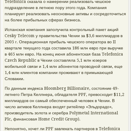
Telefonica сказала о намерении реализовать чешское
подразделение в летнюю пору этого года. Компания
планирует реализовать неосновные активы и сосредоточиться
на более прибыльных сферах бизнеса.
Испанская компания заполучила контрольный пакет акций
Cesky Telecom у правительства Чехии за $3,6 миллиардов в
2005 г. Операционная прибыль чешского оператора во II
квартале текущего года составила 186 млн евро при выручке
в 465 млн евро. На конец июня абонентская база Telefonica
Czech Republic в Чехии составляла 5,1 млн юзеров
мобильной связи и 1,4 млн абонентов проводной связи, еще
1,4 млн клиентов компании проживают в примыкающей
Словакии.
По данным индекса Bloomberg Billionaire, состояние 49-
летнего Петра Келлнера, обладателя PPF, превосходит $11,2
миллиардов он самый обеспеченный человек в Чехии. В
число активов Келлнера входят ритейлер «Эльдорадо»,
производитель золота и серебра Polymetal International
Plc, финансовая Home Credit Group).
Непонятно, хочет ли PPF завлекать партнеров в Telefonica