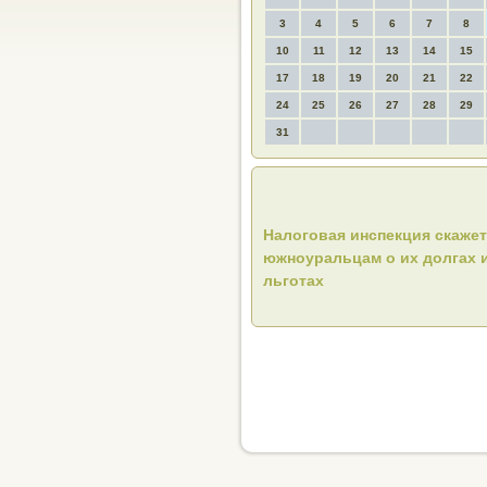
3
4
5
6
7
8
10
11
12
13
14
15
17
18
19
20
21
22
24
25
26
27
28
29
31
Налоговая инспекция скажет
южноуральцам о их долгах 
льготах