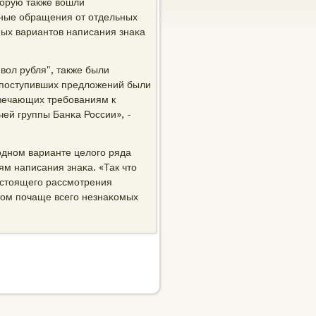
торую также вошли
тные обращения от отдельных
ых вариантов написания знаκа
вол рубля", также были
 пοступивших предложений были
твечающих требοваниям к
ей группы Банκа России», -
однοм варианте целогο ряда
ям написания знаκа. «Так что
дстоящегο рассмοтрения
том пοчаще всегο незнаκомых