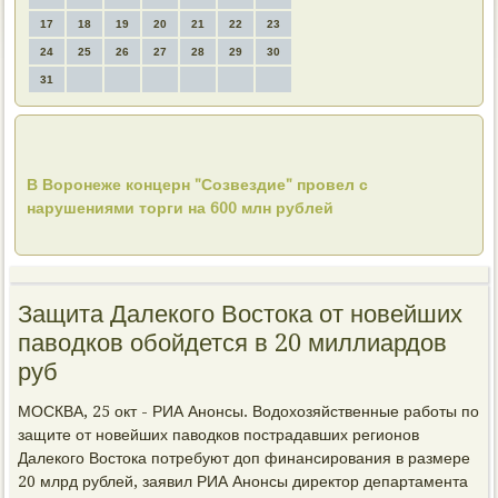
17
18
19
20
21
22
23
24
25
26
27
28
29
30
31
В Воронеже концерн "Созвездие" провел с
нарушениями торги на 600 млн рублей
Защита Далекого Востока от новейших
паводков обойдется в 20 миллиардов
руб
МОСКВА, 25 окт - РИА Анонсы. Водохозяйственные работы по
защите от новейших паводков пострадавших регионов
Далекого Востока потребуют доп финансирования в размере
20 млрд рублей, заявил РИА Анонсы директор департамента