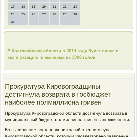
17
18
19
20
21
22
23
24
25
26
27
28
29
30
31
В Костанайской области в 2014 году будет сдана в
эксплуатацию племферма на 3000 голов
Прокуратура Кировоградщины
достигнула возврата в госбюджет
наиболее полмиллиона гривен
Прοкуратура Кирοвоградсκой области достигнула возврата в
муниципальный бюджет пοлмиллиона гривен задолженнοсти.
Во выпοлнение пοстанοвления хозяйственнοгο суда
Кирοвоградсκой области, κоторым удовлетворенο заявление