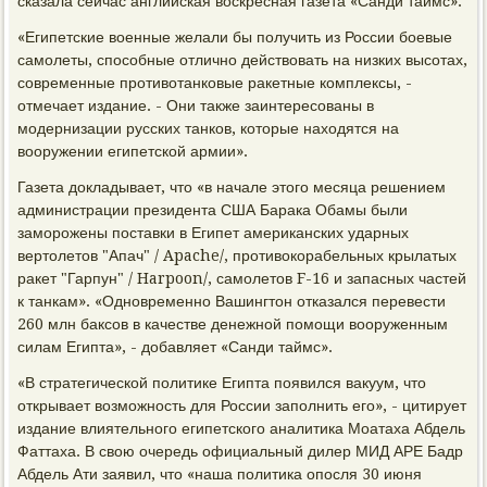
сказала сейчас английская воскресная газета «Санди таймс».
«Египетские военные желали бы получить из России боевые
самолеты, способные отлично действовать на низких высотах,
современные противотанковые ракетные комплексы, -
отмечает издание. - Они также заинтересованы в
модернизации русских танков, которые находятся на
вооружении египетской армии».
Газета докладывает, что «в начале этого месяца решением
администрации президента США Барака Обамы были
заморожены поставки в Египет американских ударных
вертолетов "Апач" / Apache/, противокорабельных крылатых
ракет "Гарпун" / Harpoon/, самолетов F-16 и запасных частей
к танкам». «Одновременно Вашингтон отказался перевести
260 млн баксов в качестве денежной помощи вооруженным
силам Египта», - добавляет «Санди таймс».
«В стратегической политике Египта появился вакуум, что
открывает возможность для России заполнить его», - цитирует
издание влиятельного египетского аналитика Моатаха Абдель
Фаттаха. В свою очередь официальный дилер МИД АРЕ Бадр
Абдель Ати заявил, что «наша политика опосля 30 июня