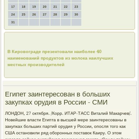
17
18
19
20
21
22
23
24
25
26
27
28
29
30
31
В Кировограде презентовали наиболее 40
наименований продуктов из молока наилучших
местных производителей
Египет заинтересован в больших
закупках орудия в России - СМИ
ЛОНДОН, 27 октября. /Корр. ИТАР-ТАСС Виталий Макарчев/.
Новейшие власти Египта в высшей мере заинтересованы в
закупках больших партий орудия у России, опосля того как
США остановили ряд оборонных поставок Каиру. О этом