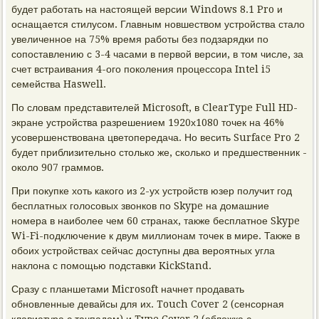
будет работать на настоящей версии Windows 8.1 Pro и
оснащается стилусом. Главным новшеством устройства стало
увеличенное на 75% время работы без подзарядки по
сопоставлению с 3-4 часами в первой версии, в том числе, за
счет встраивания 4-ого поколения процессора Intel i5
семейства Haswell.
По словам представителей Microsoft, в ClearType Full HD-
экране устройства разрешением 1920х1080 точек на 46%
усовершенствована цветопередача. Но весить Surface Pro 2
будет приблизительно столько же, сколько и предшественник -
около 907 граммов.
При покупке хоть какого из 2-ух устройств юзер получит год
бесплатных голосовых звонков по Skype на домашние
номера в наиболее чем 60 странах, также бесплатное Skype
Wi-Fi-подключение к двум миллионам точек в мире. Также в
обоих устройствах сейчас доступны два вероятных угла
наклона с помощью подставки KickStand.
Сразу с планшетами Microsoft начнет продавать
обновленные девайсы для их. Touch Cover 2 (сенсорная