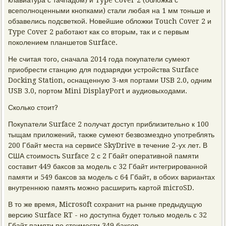
клавиатура с тачпадом) и Type Cover 2 (обложка с
всеполноценными кнопками) стали любая на 1 мм тоньше и
обзавелись подсветкой. Новейшие обложки Touch Cover 2 и
Type Cover 2 работают как со вторым, так и с первым
поколением планшетов Surface.
Не считая того, сначала 2014 года покупатели сумеют
приобрести станцию для подзарядки устройства Surface
Docking Station, оснащенную 3-мя портами USB 2.0, одним
USB 3.0, портом Mini DisplayPort и аудиовыходами.
Сколько стоит?
Покупатели Surface 2 получат доступ приблизительно к 100
тыщам приложений, также сумеют безвозмездно употреблять
200 Гбайт места на сервиce SkyDrive в течение 2-ух лет. В
США стоимость Surface 2 с 2 Гбайт оперативной памяти
составит 449 баксов за модель с 32 Гбайт интегрированной
памяти и 549 баксов за модель с 64 Гбайт, в обоих вариантах
внутреннюю память можно расширить картой microSD.
В то же время, Microsoft сохранит на рынке предыдущую
версию Surface RT - но доступна будет только модель с 32
Гбайт памяти по стоимости 349 баксов.