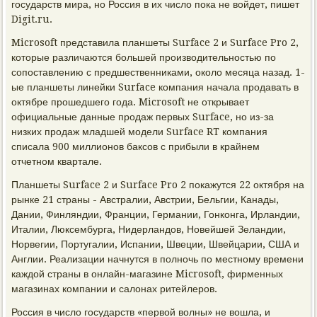
государств мира, но Россия в их число пока не войдет, пишет
Digit.ru.
Microsoft представила планшеты Surface 2 и Surface Pro 2,
которые различаются большей производительностью по
сопоставлению с предшественниками, около месяца назад. 1-
ые планшеты линейки Surface компания начала продавать в
октябре прошедшего года. Microsoft не открывает
официальные данные продаж первых Surface, но из-за
низких продаж младшей модели Surface RT компания
списала 900 миллионов баксов с прибыли в крайнем
отчетном квартале.
Планшеты Surface 2 и Surface Pro 2 покажутся 22 октября на
рынке 21 страны - Австралии, Австрии, Бельгии, Канады,
Дании, Финляндии, Франции, Германии, Гонконга, Ирландии,
Италии, Люксембурга, Нидерландов, Новейшей Зеландии,
Норвегии, Португалии, Испании, Швеции, Швейцарии, США и
Англии. Реализации начнутся в полночь по местному времени
каждой страны в онлайн-магазине Microsoft, фирменных
магазинах компании и салонах ритейлеров.
Россия в число государств «первой волны» не вошла, и