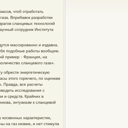
аксов, чтоб отработать
газа. Вприбавок разработки
врагов сланцевых технологий
научный сотрудник Института
дутся массированно и издавна.
себя подобные работы вообщем.
ий пример - Франция, на
оличество сланцевого газа».
ту обрести энергетическую
асы этого горючего, по оценкам
. Правда, все расчеты
оводить исследования с
и и средств. Крайних в
нкова, энтузиазм к сланцевой
 косвенных характеристик,
ны на газ низкие, и нет стимула