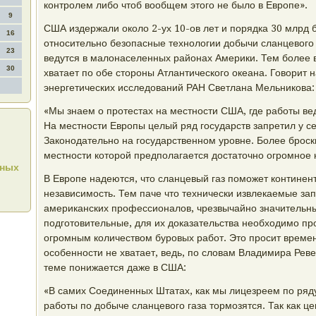
контролем либо чтоб вообщем этого не было в Европе».
9
США издержали около 2-ух 10-ов лет и порядка 30 млрд б
16
относительно безопасные технологии добычи сланцевого 
23
ведутся в малонаселенных районах Америки. Тем более 
30
хватает по обе стороны Атлантического океана. Говорит 
энергетических исследований РАН Светлана Мельникова:
«Мы знаем о протестах на местности США, где работы ве
На местности Европы целый ряд государств запретил у 
Законодательно на государственном уровне. Более броск
местности которой предполагается достаточно огромное к
нных
В Европе надеются, что сланцевый газ поможет континен
независимость. Тем паче что технически извлекаемые зап
американских профессионалов, чрезвычайно значительны
подготовительные, для их доказательства необходимо пр
огромным количеством буровых работ. Это просит времен
особенности не хватает, ведь, по словам Владимира Реве
теме понижается даже в США:
«В самих Соединенных Штатах, как мы лицезреем по ряду
работы по добыче сланцевого газа тормозятся. Так как це