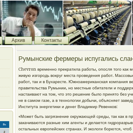
Архив
Контакты
Румынские фермеры испугались слан
Chevron временно прекратила работы, опосля того как 
живую изгородь вокруг места проведения работ. Массовы
работ, так и в Бухаресте. Южноамериканская компания в
правительства Румынии, но местные обитатели и поддер
настаивают на том, что это решение было принято без уч
не в самом газе, а в технологии добычи, объясняет заве
Института энергетики и денег Владимир Ревенков:
«Может быть загрязнение окружающей среды, так как в п
закачиваются разные хим агенты и делается гидроразрыв 
Вс
остальных европейских странах. И экологи борются, чтоб
2