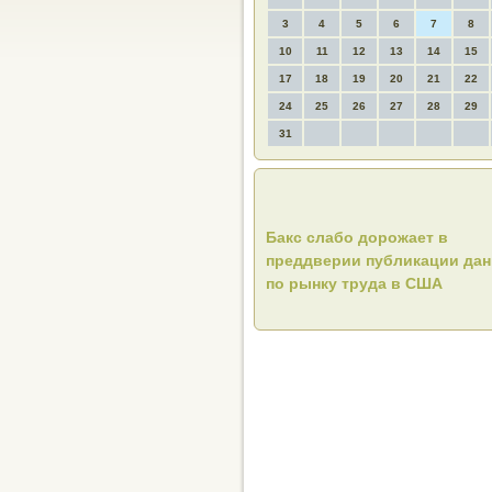
3
4
5
6
7
8
10
11
12
13
14
15
17
18
19
20
21
22
24
25
26
27
28
29
31
Бакс слабо дорожает в
преддверии публикации да
по рынку труда в США