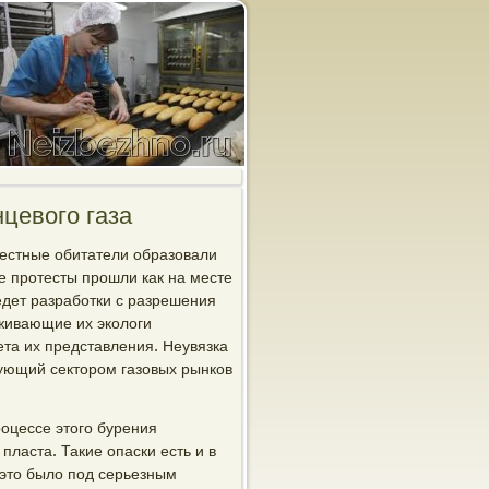
цевого газа
местные обитатели образовали
е протесты прошли как на месте
едет разработки с разрешения
живающие их экологи
ета их представления. Неувязка
дующий сектором газовых рынков
роцессе этого бурения
пласта. Такие опаски есть и в
 это было под серьезным