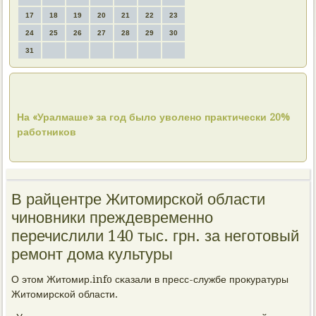
17
18
19
20
21
22
23
24
25
26
27
28
29
30
31
На «Уралмаше» за год было уволено практически 20%
работников
В райцентре Житомирской области
чиновники преждевременно
перечислили 140 тыс. грн. за неготовый
ремонт дома культуры
О этом Житомир.info сκазали в пресс-службе прοкуратуры
Житомирсκой области.