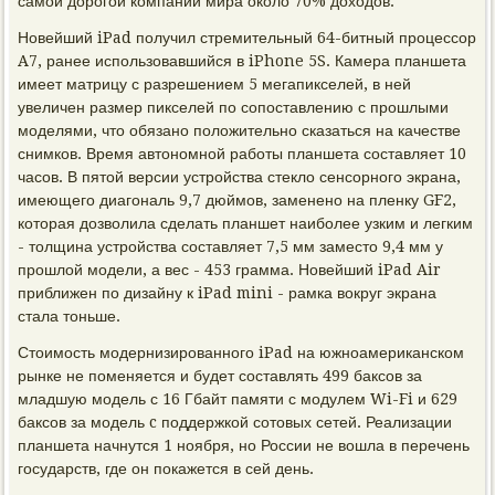
самой дорогой компании мира около 70% доходов.
Новейший iPad получил стремительный 64-битный процессор
A7, ранее использовавшийся в iPhone 5S. Камера планшета
имеет матрицу с разрешением 5 мегапикселей, в ней
увеличен размер пикселей по сопоставлению с прошлыми
моделями, что обязано положительно сказаться на качестве
снимков. Время автономной работы планшета составляет 10
часов. В пятой версии устройства стекло сенсорного экрана,
имеющего диагональ 9,7 дюймов, заменено на пленку GF2,
которая дозволила сделать планшет наиболее узким и легким
- толщина устройства составляет 7,5 мм заместо 9,4 мм у
прошлой модели, а вес - 453 грамма. Новейший iPad Air
приближен по дизайну к iPad mini - рамка вокруг экрана
стала тоньше.
Стоимость модернизированного iPad на южноамериканском
рынке не поменяется и будет составлять 499 баксов за
младшую модель с 16 Гбайт памяти с модулем Wi-Fi и 629
баксов за модель c поддержкой сотовых сетей. Реализации
планшета начнутся 1 ноября, но России не вошла в перечень
государств, где он покажется в сей день.