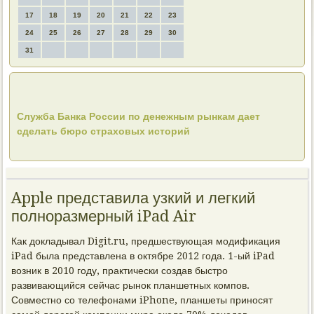
17
18
19
20
21
22
23
24
25
26
27
28
29
30
31
Служба Банка России по денежным рынкам дает
сделать бюро страховых историй
Apple представила узкий и легкий
полноразмерный iPad Air
Как докладывал Digit.ru, предшествующая модификация
iPad была представлена в октябре 2012 года. 1-ый iPad
возник в 2010 году, практически создав быстро
развивающийся сейчас рынок планшетных компов.
Совместно со телефонами iPhone, планшеты приносят