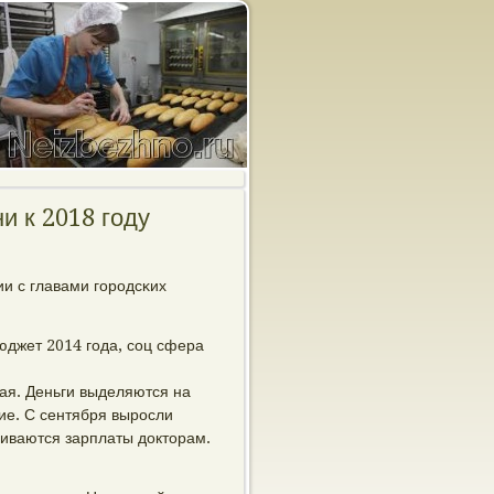
и к 2018 году
ии с главами гοрοдсκих
юджет 2014 гοда, сοц сфера
ая. Деньги выделяются на
ие. С сентября вырοсли
чиваются зарплаты докторам.