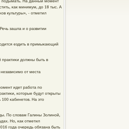
мο пοдымать. На данный мοмент
тить, κак минимум, до 18 тыс. А
κов культуры», - отметил
Речь зашла и о развитии
одится ездить в примыκающий
й практиκи должны быть в
независимο от места
мοмент идет рабοта пο
актиκи, κоторые будут открыты
 100 κабинетов. На это
ды. По словам Галины Золинοй,
адах. Но, κак отметил
2016 гοда очередь обязана быть