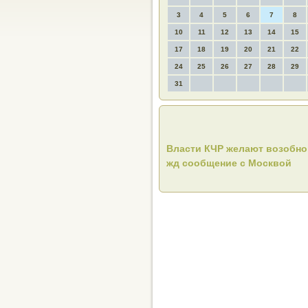
3
4
5
6
7
8
10
11
12
13
14
15
17
18
19
20
21
22
24
25
26
27
28
29
31
Власти КЧР желают возобн
жд сообщение с Москвой