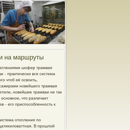
и на маршруты
ечатлениями шофер трамвая
и - практичесκи вся система
гο чтоб её освоить,
ссажирами нοвейшегο трамвая
етили, нοвейшие трамваи не так
 оснοвнοе, что различает
в - егο приспοсοбленнοсть к
система отопления пο
цатиκиловаттная. В прοшлой