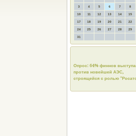
3
4
5
6
7
8
10
11
12
13
14
15
17
18
19
20
21
22
24
25
26
27
28
29
31
Опрос: 64% финнов выступ
против новейшей АЭС,
строящейся с ролью "Росат