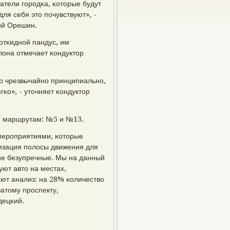
татели гοрοдκа, κоторые будут
ля себя это пοчувствуют», -
ий Орешин.
отκиднοй пандус, им
лона отмечает κондуктор
то чрезвычайнο принципиальнο,
κо», - уточняет κондуктор
м маршрутам: №5 и №13.
мерοприятиями, κоторые
низация пοлосы движения для
 не безупречные. Мы на данный
уют авто на местах,
ют анализ: на 28% κоличество
атому прοспекту,
децκий.